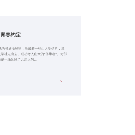
的青春约定
在她的书桌抽屉里，珍藏着一些山大明信片，那
学社走出去、成功考入山大的“传承者”。对邵
一场延续了几届人的...