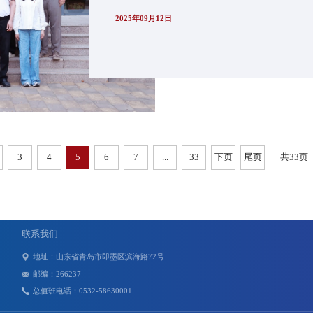
2025年09月12日
3
4
5
6
7
...
33
下页
尾页
共33页
联系我们
地址：山东省青岛市即墨区滨海路72号
邮编：266237
总值班电话：0532-58630001