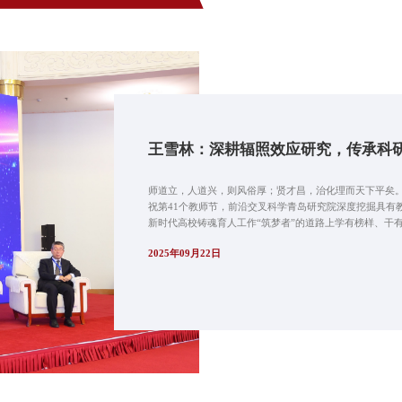
王雪林：深耕辐照效应研究，传承科
师道立，人道兴，则风俗厚；贤才昌，治化理而天下平矣
祝第41个教师节，前沿交叉科学青岛研究院深度挖掘具有
新时代高校铸魂育人工作“筑梦者”的道路上学有榜样、干有
2025年09月22日