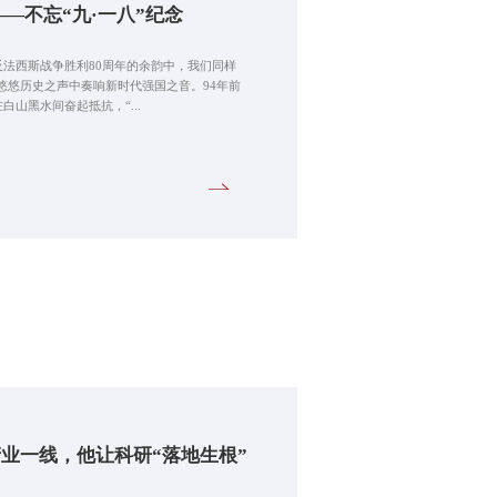
——不忘“九·一八”纪念
法西斯战争胜利80周年的余韵中，我们同样
在悠悠历史之声中奏响新时代强国之音。94年前
山黑水间奋起抵抗，“...
产业一线，他让科研“落地生根”