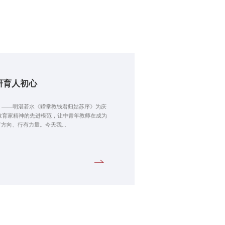
研育人初心
。——明湛若水《赠掌教钱君归姑苏序》为庆
教育家精神的先进模范，让中青年教师在成为
方向、行有力量。今天我...