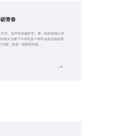
命砺青春
夏天空。这声音穿越时空，将一段刻骨铭心的
大营的炮火点燃了中华民族十四年浴血抗战的烽
日期，更是一面映照民族...