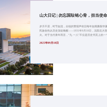
山大日记 | 勿忘国耻铭心骨，担当使
岁月不居，时节如流，尖锐的警报声依旧每年如期撕裂华
民族创伤从历史深处唤醒——1931年9月18日，沈阳北
火。对于当代青年而言，“九·一八”不仅是历史书页上的一个
2025年09月18日