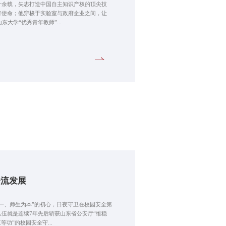
十余载，矢志打造中国自主知识产权的顶尖技
行使命；他穿梭于实验室与政府企业之间，让
大学“优秀青年教师”...
一流发展
一、师生为本”的初心，日夜守卫在校园安全第
伍就是连续7年先后斩获山东省公安厅“维稳
功”的校园安全守...