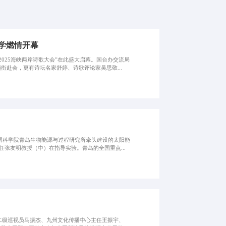
大学燃情开幕
2025海峡两岸诗歌大会”在此盛大启幕。国台办交流局
赴会，更有诗坛名家舒婷、诗歌评论家吴思敬...
国科学院青岛生物能源与过程研究所牵头建设的太阳能
张友明教授（中）在指导实验。青岛的全国重点...
流局二级巡视员马振杰、九州文化传播中心主任王振宇、