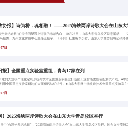
政协报】诗为桥，魂相融！ ——2025海峡两岸诗歌大会在山东
湾光复纪念日”的深情回望遇上诗歌的赤诚告白，10月25日，山东大学青岛校区诗意涌动——“
马振杰、九州文化传播中心主任王振宇、《诗刊》社主编李少君、山东大学党委副书记张帅领衔
月07日
日报】全国重点实验室重组，青岛17家在列
承建的大规模个性化定制系统与技术全国重点实验室打造的工业智能柔性装配测试产线。■中
利用全国重点实验室研制的大面积钙钛矿组件。■山东大学微生物改造技术全国重点实验室主任
月07日
网】2025海峡两岸诗歌大会在山东大学青岛校区举行
日，首个“台湾光复纪念日”，“2025海峡两岸诗歌大会”在山东大学青岛校区举行。国台办交