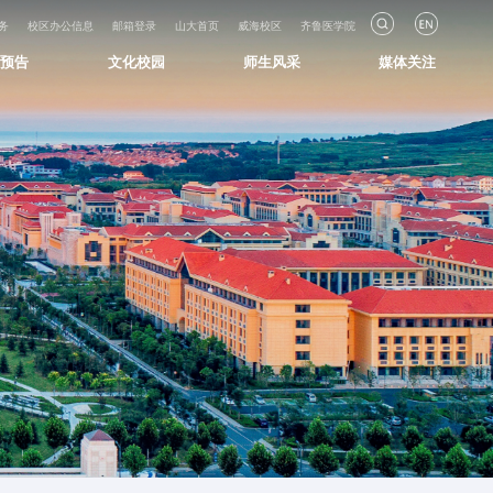
务
校区办公信息
邮箱登录
山大首页
威海校区
齐鲁医学院
知预告
文化校园
师生风采
媒体关注