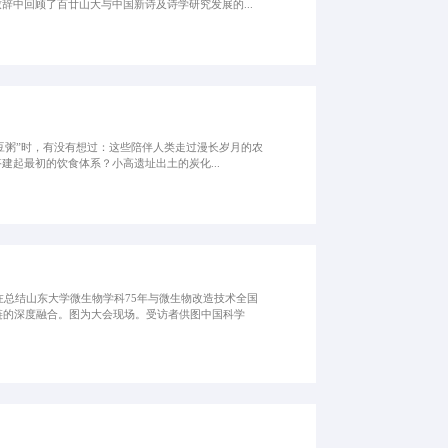
中回顾了百廿山大与中国新诗及诗学研究发展的...
红豆粥”时，有没有想过：这些陪伴人类走过漫长岁月的农
起最初的饮食体系？小高遗址出土的炭化...
在总结山东大学微生物学科75年与微生物改造技术全国
链的深度融合。图为大会现场。受访者供图中国科学