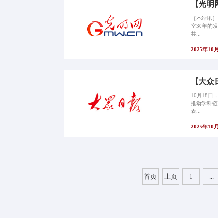
【光明
［本站讯］
室30年的
共...
2025年10
【大众
10月18
推动学科链
表...
2025年10
首页
上页
1
...