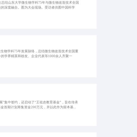
在总结山东大学微生物学科75年与微生物改造技术全国
链的深度融合。图为大会现场。受访者供图中国科学
生物学科75年发展脉络，总结微生物改造技术全国重
的学界精英和校友、企业代表等1000余人齐聚一
展”集中签约，还启动了“王祖农教育基金”，旨在传承
期计划筹集资金200万元，并以此作为留本基...