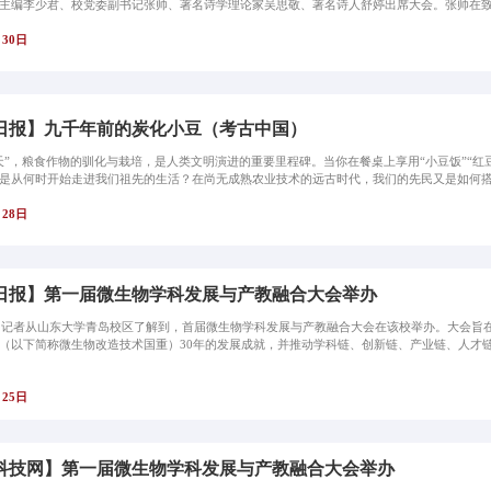
主编李少君、校党委副书记张帅、著名诗学理论家吴思敬、著名诗人舒婷出席大会。张帅在致辞
月30日
日报】九千年前的炭化小豆（考古中国）
天”，粮食作物的驯化与栽培，是人类文明演进的重要里程碑。当你在餐桌上享用“小豆饭”“
是从何时开始走进我们祖先的生活？在尚无成熟农业技术的远古时代，我们的先民又是如何搭建
月28日
日报】第一届微生物学科发展与产教融合大会举办
日，记者从山东大学青岛校区了解到，首届微生物学科发展与产教融合大会在该校举办。大会旨
（以下简称微生物改造技术国重）30年的发展成就，并推动学科链、创新链、产业链、人才
月25日
科技网】第一届微生物学科发展与产教融合大会举办