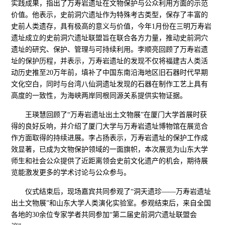
实践成果，指出了万寿岩遗址在文物保护与公众利用方面的示范
价值。他表示，史前洞穴遗址作为特殊考古类型，保存了丰富的
史前人类遗存，具有极高的意义与价值，今年1月份在三明万寿岩
遗址成立的史前洞穴遗址联盟旨在联合各方力量，推动史前洞穴
遗址的研究、保护、管理与可持续利用。李顺亮回顾了万寿岩遗
址的保护历程，并表示，万寿岩遗址的发现不仅将福建古人类活
动历史推至20万年前，填补了中国东南沿海地区旧石器时代早期
文化空白，同时与台湾八仙洞遗址发现的石器在制作工艺上具有
高度的一致性，为海峡两岸同根同源关系提供实物证据。
王瑛慧回顾了“万寿岩遗址出土文物展”在厦门大学首展时获
得的良好反响，并介绍了厦门大学与万寿岩遗址博物馆在展览合
作方面取得的持续进展。李占扬表示，万寿岩遗址的保护工作成
效显著，已成为文物保护领域的一面旗帜，本次展览为山东大学
师生和社会公众提供了近距离领会史前文化遗产的机会，期待展
览能激发更多的学术讨论与公众参与。
仪式结束后，现场嘉宾共同参观了“洞天遗珍——万寿岩遗址
出土文物展”和山东大学人类演化实验室。参观结束后，来自全国
各地的30余位专家学者共同参加“第二届史前洞穴遗址联盟会