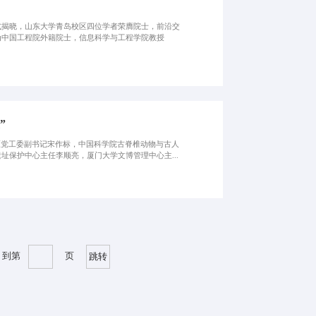
增选结果正式揭晓，山东大学青岛校区四位学者荣膺院士，前沿交
为中国工程院外籍院士，信息科学与工程学院教授
”
区党工委副书记宋作标，中国科学院古脊椎动物与古人
保护中心主任李顺亮，厦门大学文博管理中心主...
到第
页
跳转