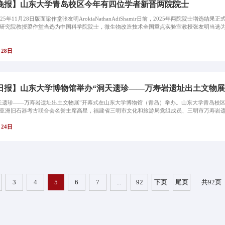
晚报】山东大学青岛校区今年有四位学者新晋两院院士
25年11月28日版面梁作堂张友明ArokiaNathanAdiShamir日前，2025年两院院士
研究院教授梁作堂当选为中国科学院院士，微生物改造技术全国重点实验室教授张友明当选
月28日
日报】山东大学博物馆举办“洞天遗珍——万寿岩遗址出土文物展
天遗珍——万寿岩遗址出土文物展”开幕式在山东大学博物馆（青岛）举办。山东大学青岛校
亚洲旧石器考古联合会名誉主席高星，福建省三明市文化和旅游局党组成员、三明市万寿岩遗址
月24日
3
4
5
6
7
...
92
下页
尾页
共92页