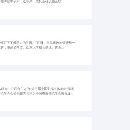
在讲座中表示，近年来，依托基础设施互联...
建设写下了最动人的注脚。”近日，青岛市政协调研组一
，市政协常委、山东大学校长助理、青岛...
体研究中心联合主办的“第三届中国影视文体革命”学术
学会会长饶曙光共同为中国电影评论学会影视文...