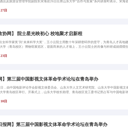
酒店及旅游业管理学院副院长宋海岩26日出席山东大学“合作与发展”系列讲座时表示。宋海岩
月27日
政协网】 院士星光映初心 校地聚才启新程
杰出女科学家奖’到‘未来科学大奖’，王小云院士用数十年深耕密码学的坚守，为青岛人才高地
大学（青岛校区）博物馆展览区，迎面而来的人才墙上，王小云院士的肖像与科研成就熠熠生辉
月23日
网】第三届中国影视文体革命学术论坛在青岛举办
至7日，由中国电影评论学会影视文体委员会、山东大学人文艺术研究院、山东大学中国影视文
大学青岛校区举行。开幕式上，山东大学校长助理、青岛校区党工委书记邢占军与中国电影评论
月10日
日报网】第三届中国影视文体革命学术论坛在青岛举办