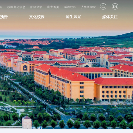
务
校区办公信息
邮箱登录
山大首页
威海校区
齐鲁医学院
知预告
文化校园
师生风采
媒体关注