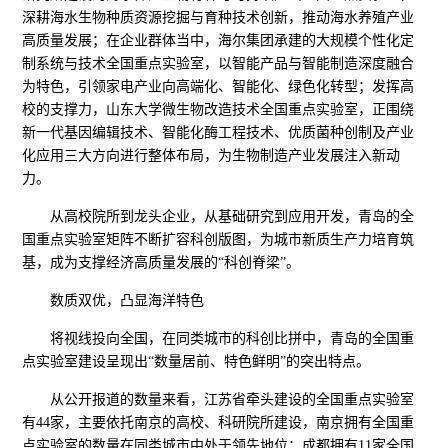
深耕海水生物种质资源挖掘与育种技术创新，推动海水养殖产业
高质量发展；在企业群体当中，海尔集团承建的大规模个性化定
制系统与技术全国重点实验室，以智能产品与智能制造深度融合
为特色，引领家电产业向高端化、智能化、绿色化转型；发挥高
校的支撑力，山东大学微生物改造技术全国重点实验室，正围绕
新一代基因编辑技术、智能化酶工程技术、优质菌种创制及产业
化应用三大方向进行整体布局，为生物制造产业发展注入新动
力。
从高校院所到龙头企业，从基础研究到应用开发，青岛的全
国重点实验室矩阵不断扩容科创版图，为城市新质生产力培育筑
基，成为支撑经济高质量发展的“科创脊梁”。
数质双优，凸显海洋特色
将视线投向全国，在同类城市的科创比拼中，青岛的全国重
点实验室建设呈现出“数量居前、特色鲜明”的突出特点。
从公开报道的数量来看，江苏省牵头建设的全国重点实验室
有44家，主要依托南京的高校、科研院所建设，南京拥有全国重
点实验室的数量在同类城市中处于领先地位；成都拥有11家全国