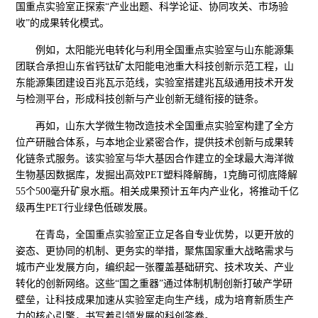
国重点实验室正探索“产业出题、科学论证、协同攻关、市场验
收”的成果转化模式。
例如，太阳能光电转化与利用全国重点实验室与山东能源集
团联合承担山东省钙钛矿太阳能电池重大科技创新示范工程，山
东能源集团建设百兆瓦示范线，实验室搭建兆瓦级通用技术开发
与检测平台，形成科技创新与产业创新无缝衔接的链条。
再如，山东大学微生物改造技术全国重点实验室构建了全方
位产研融合体系，与本地企业紧密合作，提供技术创新与成果转
化链条式服务。该实验室与华大基因合作建立的全球最大海洋微
生物基因数据库，发掘出高效PET塑料降解酶，1克酶可彻底降解
55个500毫升矿泉水瓶。相关成果预计五年内产业化，将推动千亿
级再生PET行业绿色低碳发展。
在青岛，全国重点实验室正立足各自专业优势，以更开放的
姿态、更协同的机制、更务实的举措，聚焦国家重大战略需求与
城市产业发展方向，编织起一张覆盖基础研究、技术攻关、产业
转化的创新网络。这些“国之重器”通过体制机制创新打破产学研
壁垒，让科技成果加速从实验室走向生产线，成为培育新质生产
力的核心引擎，书写着引领发展的科创答卷。