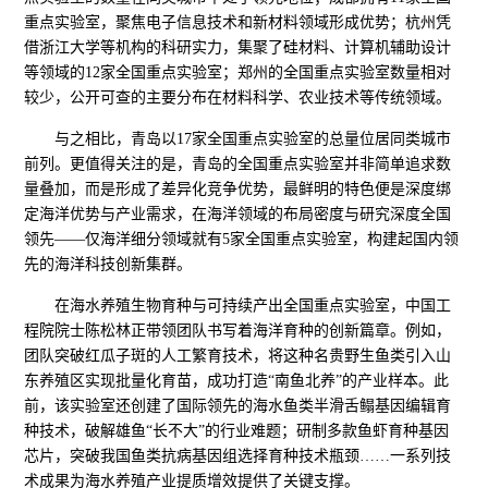
重点实验室，聚焦电子信息技术和新材料领域形成优势；杭州凭
借浙江大学等机构的科研实力，集聚了硅材料、计算机辅助设计
等领域的12家全国重点实验室；郑州的全国重点实验室数量相对
较少，公开可查的主要分布在材料科学、农业技术等传统领域。
与之相比，青岛以17家全国重点实验室的总量位居同类城市
前列。更值得关注的是，青岛的全国重点实验室并非简单追求数
量叠加，而是形成了差异化竞争优势，最鲜明的特色便是深度绑
定海洋优势与产业需求，在海洋领域的布局密度与研究深度全国
领先——仅海洋细分领域就有5家全国重点实验室，构建起国内领
先的海洋科技创新集群。
在海水养殖生物育种与可持续产出全国重点实验室，中国工
程院院士陈松林正带领团队书写着海洋育种的创新篇章。例如，
团队突破红瓜子斑的人工繁育技术，将这种名贵野生鱼类引入山
东养殖区实现批量化育苗，成功打造“南鱼北养”的产业样本。此
前，该实验室还创建了国际领先的海水鱼类半滑舌鳎基因编辑育
种技术，破解雄鱼“长不大”的行业难题；研制多款鱼虾育种基因
芯片，突破我国鱼类抗病基因组选择育种技术瓶颈……一系列技
术成果为海水养殖产业提质增效提供了关键支撑。