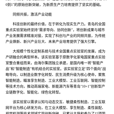
0到1”的原始创新突破，为新质生产力培育提供了坚实的基础。
同频共振，激活产业动能
科技创新的最终价值，在于转化为现实生产力。青岛的全国
重点实验室始终坚持“需求导向、协同创新”，将创新成果与城市
产业发展需求精准对接，实现了科创与产业的同频共振，为传统
产业焕新、新兴产业壮大、未来产业培育提供了强大引擎。
大规模个性化定制系统与技术全国重点实验室的发展，成为
产研融合的典型样本。该实验室基于原数字化家电国家重点实验
室整合重组而来，由海尔集团独立承建，是国内唯一将“智能产
品”和“智能制造”有机结合的实验室。该实验室立足“四个面向”战
略导向，以制造业数字化转型、民生消费升级为核心使命，聚焦
智能制造，瞄准孪生制造、工业大模型、工业互联网、智能控制
等技术方向，推动高端家电、新能源汽车等青岛“10+1”创新型产
业链数字化、智能化、绿色化转型。
该实验室以需求认知与动态交互、敏捷柔性制造、工业互联
网平台为核心研发方向，在工业大模型、孪生制造、柔性装配、
视觉检测等技术领域实现创新突破，已累计主导和参与了15项国