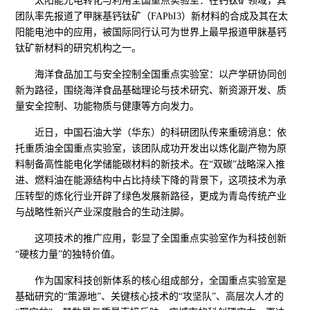
太阳能光电转化与利用全国重点实验室：在钙钛矿领域，其
团队率先报道了甲脒基钙钛矿（FAPbI3）新材料的合成及其在太
阳能电池中的应用，被国际同行认可为世界上最早报道甲脒基钙
钛矿新材料的研究机构之一。
海洋食品加工与安全控制全国重点实验室：以产学研协同创
新为路径，围绕海洋食品基础理论与技术研究、新资源开发、质
量安全控制、功能物质与健康等方向发力。
近日，中国石油大学（华东）的科研团队传来重磅消息：依
托重质油全国重点实验室，该团队成功开发出以炼化副产物为原
料制备高性能电化学储能碳材料的新技术。在“双碳”战略深入推
进、燃料油在能源结构中占比持续下降的背景下，这项技术为承
压转型的炼化行业开辟了绿色发展新路径，更成为青岛传统产业
与战略性新兴产业深度融合的生动注脚。
这项技术的推广应用，彰显了全国重点实验室作为科技创新
“硬核力量”的独特价值。
作为国家科技创新体系的核心组成部分，全国重点实验室是
基础研究的“策源地”、关键核心技术的“攻坚队”、高层次人才的