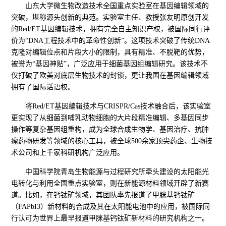
山东大学微生物改造技术全国重点实验室在基因编辑领域的
突破，堪称源头创新的典范。实验室主任、教授张友明原创开发
的Red/ET基因编辑技术，拥有完全自主知识产权，被国际同行评
价为“DNA工程技术中的革命性创新”。这项技术突破了传统DNA
克隆对编辑位点和片段大小的限制，具有精准、不脱靶的优势，
被誉为“基因神贴”，广泛应用于细菌基因组编辑研究。该技术不
仅打破了欧美对底层生物技术的封锁，更让我国在基因编辑领域
拥有了国际话语权。
将Red/ET基因编辑技术与CRISPR/Cas技术融合后，该实验室
更实现了从细菌到哺乳动物细胞的大片段精准编辑、多基因同步
操作等复杂基因组重构，成为全球合成生物学、基因治疗、抗肿
瘤药物研发等领域的核心工具，被全球500余家顶尖药企、生物技
术公司和上千家科研机构广泛应用。
中国科学院青岛生物能源与过程研究所牵头建设的太阳能光
电转化与利用全国重点实验室，则在新能源材料领域开辟了新赛
道。比如，在钙钛矿领域，其团队率先报道了甲脒基钙钛矿
（FAPbI3）新材料的合成及其在太阳能电池中的应用，被国际同
行认可为世界上最早报道甲脒基钙钛矿新材料的研究机构之一。