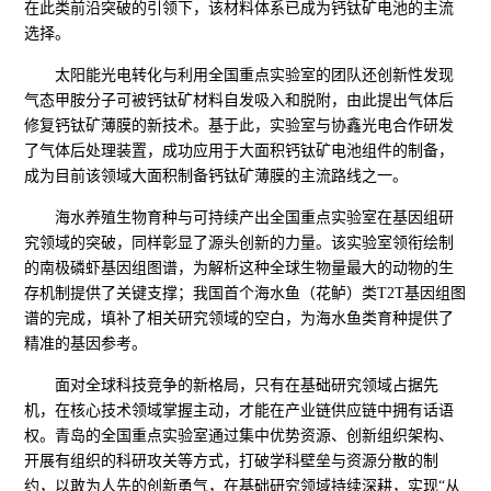
在此类前沿突破的引领下，该材料体系已成为钙钛矿电池的主流
选择。
太阳能光电转化与利用全国重点实验室的团队还创新性发现
气态甲胺分子可被钙钛矿材料自发吸入和脱附，由此提出气体后
修复钙钛矿薄膜的新技术。基于此，实验室与协鑫光电合作研发
了气体后处理装置，成功应用于大面积钙钛矿电池组件的制备，
成为目前该领域大面积制备钙钛矿薄膜的主流路线之一。
海水养殖生物育种与可持续产出全国重点实验室在基因组研
究领域的突破，同样彰显了源头创新的力量。该实验室领衔绘制
的南极磷虾基因组图谱，为解析这种全球生物量最大的动物的生
存机制提供了关键支撑；我国首个海水鱼（花鲈）类T2T基因组图
谱的完成，填补了相关研究领域的空白，为海水鱼类育种提供了
精准的基因参考。
面对全球科技竞争的新格局，只有在基础研究领域占据先
机，在核心技术领域掌握主动，才能在产业链供应链中拥有话语
权。青岛的全国重点实验室通过集中优势资源、创新组织架构、
开展有组织的科研攻关等方式，打破学科壁垒与资源分散的制
约，以敢为人先的创新勇气，在基础研究领域持续深耕，实现“从