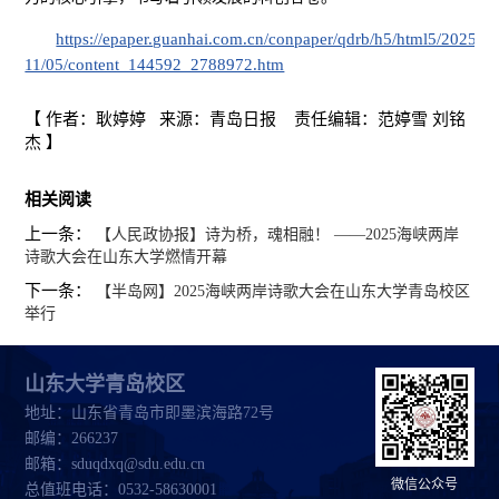
https://epaper.guanhai.com.cn/conpaper/qdrb/h5/html5/2025-
11/05/content_144592_2788972.htm
【 作者：耿婷婷 来源：青岛日报 责任编辑：范婷雪 刘铭
杰 】
相关阅读
上一条：
【人民政协报】诗为桥，魂相融！ ——2025海峡两岸
诗歌大会在山东大学燃情开幕
下一条：
【半岛网】2025海峡两岸诗歌大会在山东大学青岛校区
举行
山东大学青岛校区
地址：山东省青岛市即墨滨海路72号
邮编：266237
邮箱：sduqdxq@sdu.edu.cn
微信公众号
总值班电话：0532-58630001