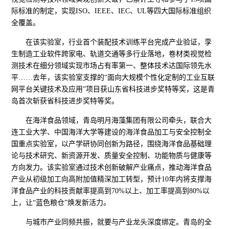
际标准的制定，实现ISO、IEEE、IEC、UL等四大国际标准组织
全覆盖。
在该实验室，行业首个装配技术训练平台完成产业验证，孪
生制造工业软件跨家电、轨道交通等多行业落地，卷材类视觉检
测技术在细分领域实现市场占有率第一、整体技术达国际领先水
平……去年，该实验室支撑的“面向大规模个性化定制的工业互联
网平台关键技术及应用”项目获山东省科技进步奖特等奖，这是青
岛首次斩获省科技进步奖特等奖。
在海洋食品领域，青岛明月海藻集团有限公司牵头，联合大
连工业大学、中国海洋大学等建设的海洋食品加工与安全控制全
国重点实验室，以产学研协同创新为路径，围绕海洋食品基础理
论与技术研究、新资源开发、质量安全控制、功能物质与健康等
方向发力。该实验室通过技术创新破解产业痛点，推动海洋食品
产业从初级加工向高附加值精深加工转型，预计10年内将支撑海
洋食品产业的科技贡献率提高到70%以上、加工率提高到80%以
上，让“蓝色粮仓”焕发新活力。
与城市产业同频共振，就要与产业龙头深度绑定。青岛的全