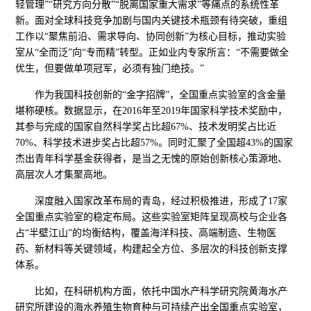
轻管理”“研究方向分散”“脱离国家重大需求”等痛点的系统性革
新。面对全球科技竞争加剧与国内关键技术瓶颈有待突破，重组
工作以“聚焦前沿、需求导向、协同创新”为核心目标，推动实验
室从“全而泛”向“专而精”转型。正如业内专家所言：“不需要做全
优生，但要做单项冠军，必须有独门绝技。”
作为我国科技创新的“金字招牌”，全国重点实验室的含金量
堪称硬核。数据显示，在2016年至2019年国家科学技术奖励中，
其参与完成的国家自然科学奖占比超67%、技术发明奖占比近
70%、科学技术进步奖占比超57%。同时汇聚了全国超43%的国家
杰出青年科学基金获得者，是当之无愧的原始创新核心策源地、
高层次人才集聚高地。
深度融入国家改革布局的青岛，经过积极推进，形成了17家
全国重点实验室的稳定布局。这些实验室矩阵呈现高校与企业各
占“半壁江山”的均衡结构，覆盖海洋科技、高端制造、生物医
药、新材料等关键领域，构建起全方位、多层次的科技创新支撑
体系。
比如，在科研机构方面，依托中国水产科学研究院黄海水产
研究所建设的海水养殖生物育种与可持续产出全国重点实验室，