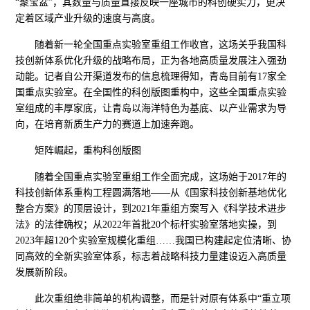
“聚宝盆”，其数量与质量直接反映一座城市的科创硬实力，更决
定着区域产业升级的速度与高度。
随着新一轮全国重点实验室重组工作收官，这场关乎我国科
技创新体系优化升级的战略布局，正为各地高质量发展注入强劲
动能。记者自公开渠道发布的信息梳理得知，青岛目前有17家全
国重点实验室。在全国性的科创版图重构中，这些全国重点实验
室组成的丰厚家底，让青岛以海洋特色为基底、以产业需求为导
向，在培育新质生产力的赛道上加速奔跑。
矩阵崛起，重构科创版图
随着全国重点实验室重组工作全面完成，这场始于2017年的
科技创新体系重构工程圆满落地——从《国家科技创新基地优化
整合方案》的顶层设计，到2021年重组方案写入《科学技术进步
法》的法律确权；从2022年首批20个标杆实验室落地实操，到
2023年超120个实验室规模化重组……我国已构建起定位清晰、协
同高效的全新实验室体系，标志着战略科技力量建设迈入高质量
发展新阶段。
此次重组绝非简单的机构调整，而是针对原有体系中“重立项