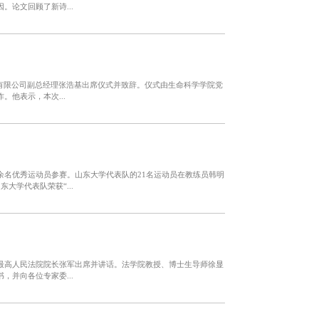
论文回顾了新诗...
有限公司副总经理张浩基出席仪式并致辞。仪式由生命科学学院党
他表示，本次...
0余名优秀运动员参赛。山东大学代表队的21名运动员在教练员韩明
学代表队荣获“...
最高人民法院院长张军出席并讲话。法学院教授、博士生导师徐显
并向各位专家委...