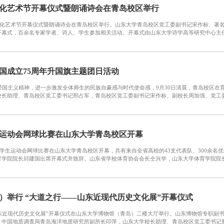
化艺术节开幕仪式暨朗诵诗会在青岛校区举行
文化艺术节开幕仪式暨朗诵诗会在青岛校区举行。山东大学青岛校区党工委副书记宋作标、著
幕式，百余名专家学者、诗人、学生参加相关活动。开幕式由山东大学诗学高等研究中心主任孙
国成立75周年升国旗主题团日活动
爱国主义精神，进一步激发全体师生的民族自豪感与时代使命感，9月30日清晨，青岛校区在育
长助理、青岛校区党工委书记邢占军，青岛校区党工委副书记宋作标、副校长周加强、党工委副
运动会网球比赛在山东大学青岛校区开幕
大学生运动会网球比赛在山东大学青岛校区开幕，共有来自全省高校的43支代表队、300余
学院院长邱建国出席开幕式并致辞。山东省学校体育协会会长仝兴华，山东大学体育学院院长、
）举行 “大道之行——山东近现代历史文化展”开幕仪式
山东近现代历史文化展”开幕仪式在山东大学博物馆（青岛）二楼大厅举行。山东博物馆专职副
中国地质调查局青岛海洋地质研究所副所长印萍，山东大学校长助理、青岛校区党工委书记邢占