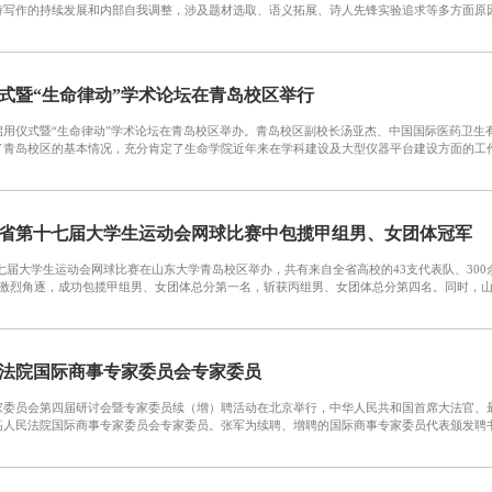
写作的持续发展和内部自我调整，涉及题材选取、语义拓展、诗人先锋实验追求等多方面原因。
式暨“生命律动”学术论坛在青岛校区举行
启用仪式暨“生命律动”学术论坛在青岛校区举办。青岛校区副校长汤亚杰、中国国际医药卫生
青岛校区的基本情况，充分肯定了生命学院近年来在学科建设及大型仪器平台建设方面的工作。
省第十七届大学生运动会网球比赛中包揽甲组男、女团体冠军
第十七届大学生运动会网球比赛在山东大学青岛校区举办，共有来自全省高校的43支代表队、30
激烈角逐，成功包揽甲组男、女团体总分第一名，斩获丙组男、女团体总分第四名。同时，山东大
法院国际商事专家委员会专家委员
家委员会第四届研讨会暨专家委员续（增）聘活动在北京举行，中华人民共和国首席大法官、
人民法院国际商事专家委员会专家委员。张军为续聘、增聘的国际商事专家委员代表颁发聘书，