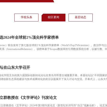
学校头条
校区要闻
基层动态
2024年全球前2%顶尖科学家榜单
vier）联合发布了第七版全球前2％顶尖科学家榜单（World’sTop2%Scientists）。政
nternationalRelations）。该榜单基于Scopus数据库的引用数据系统分析，以被引数、H
坛在山东大学召开
新转化学院主办的第六届国际创新转化论坛在青岛市即墨古城隆重开幕。本届论坛以“不同国家
绕创新生态系统建设与技术成果转化的前沿议题展开了深入讨论与交流。开幕式上，山东大学青
立群教授在《文学评论》刊发论文
立群教授在《文学评论》2024年第5期刊发论文《新世纪长诗写作“自注”现象论析》。论