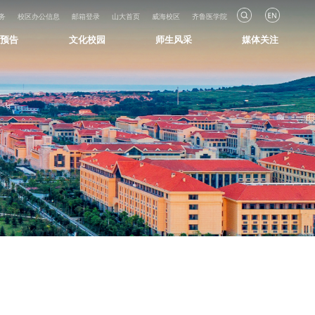
务
校区办公信息
邮箱登录
山大首页
威海校区
齐鲁医学院
知预告
文化校园
师生风采
媒体关注