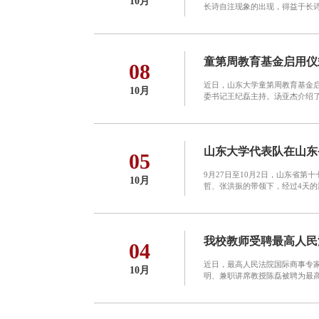
10月
长诗自注现象的出现，得益于长诗
童第周教育基金启用仪
08
近日，山东大学童第周教育基金
10月
委书记王纪磊主持。汤亚杰介绍了
山东大学代表队在山东
05
9月27日至10月2日，山东省
10月
哲、张洪振的带领下，经过4天的
我校教师受聘最高人民
04
近日，最高人民法院国际商事专
10月
明、兼职讲席教授陈磊被聘为最高