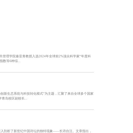
治学与公共管理学院秦亚青教授入选2024年全球前2%顶尖科学家“年度科
指数等6种综...
的创新生态系统与科技转化模式”为主题，汇聚了来自全球多个国家
岛校区副校长...
文深入剖析了新世纪中国诗坛的独特现象——长诗自注。文章指出，