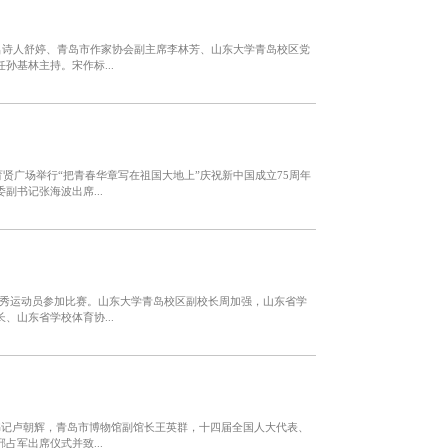
名诗人舒婷、青岛市作家协会副主席李林芳、山东大学青岛校区党
基林主持。宋作标...
贤广场举行“把青春华章写在祖国大地上”庆祝新中国成立75周年
书记张海波出席...
名优秀运动员参加比赛。山东大学青岛校区副校长周加强，山东省学
山东省学校体育协...
书记卢朝辉，青岛市博物馆副馆长王英群，十四届全国人大代表、
军出席仪式并致...