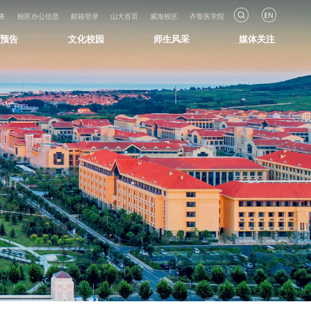
务
校区办公信息
邮箱登录
山大首页
威海校区
齐鲁医学院
知预告
文化校园
师生风采
媒体关注