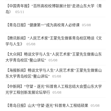
【中国青年报】“百所高校校博联展计划”走进山东大学（青
岛）
05/11
【青岛日报】“健康第一”成为高校育人必修课
05/08
【腾讯新闻】“人民艺术家”王蒙先生做客青岛校区畅谈《文
学与人生》
05/08
【大众网】畅谈文学与人生“人民艺术家”王蒙先生做客山东
大学青岛校区“鳌山讲坛”
05/08
【海报新闻】畅谈文学与人生“人民艺术家”王蒙先生做客山
东大学青岛校区“鳌山讲坛”
05/08
【中新网】“守望・逐光”科普育人工程总结大会暨山东大学
光学工程创新发展论坛举行
05/08
【青岛日报】山大“守望·逐光”科普育人工程结硕果
05/08