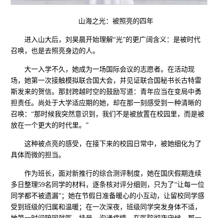
山海之光：被照亮的四年
进入山大后，刘昊晨开始理解“光”的更广阔含义：是被时代
召唤，也是去照亮身边的人。
大一入学不久，她成为一场国际会议的志愿者。在活动现
场，她第一次接触模拟联合国大会，并见证联合国秘书长古特雷
斯发来的贺信。那封跨越时空的鼓励写道：青年应当在变局中勇
担责任。尚处于大学适应期的她，却在那一刻感受到一种清晰的
召唤：“那时候我突然意识到，我们不是被放置在校园里，而是被
放在一个更大的时代里。”
这种被点亮的感受，在接下来的校园日常中，被她细化为了
具体而微的担当。
作为班长，面对新推行的综合测评制度，她在国庆假期连续
多日整理59名同学的材料，逐条核对评分细则，只为了“让每一位
同学都不被遗漏”；她在节假日准备暖心的小互动，让留校同学感
受到班级的归属和温暖；在一次深夜，班级同学突发身体不适，