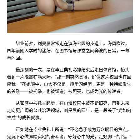
毕业前夕，刘昊晨常常走在滨海公园的步道上。海风吹过，
四年前刚入学时的迷茫、在图书馆与课堂之间奔波的日常，一幕
幕闪回。
最深刻的一次，是在毕业典礼彩排结束后走出体育馆，抬头
看到一片晚霞铺满天际。“那一刻突然觉得，好像这片校园也在回
应我。”在她眼中，山大不仅是一段学习经历，更是一种持续发生
的关系——被托举，也被塑造；被照亮，也成为光的传递者。
从家庭中被托举起步，在山海校园中被不断照亮，再到未来
走向更广阔的公共治理领域，刘昊晨的四年，是一段关于“光如何
生成”的成长叙事。
正如她在毕业典礼上所说：“不必急于成为万众瞩目的焦点，
先沉下心做脚踏实地的奋斗者。守好心中的光，走好脚下的路。”