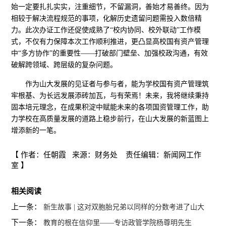
始一定要扎扎实实，注重细节，不留漏洞，善始才易善终。因为
相较于解决流程规范的事项，化解历史遗留问题需投入数倍精
力。此次办证工作还促使成熟了“校内协同、校外联动”工作模
式，不仅有力保障本次工作顺利推进，更凸显高校国有资产管理
中“多方协作”的重要性——打破部门壁垒、加强校政沟通，有效
破解跨领域、跨层级的复杂问题。
作为山大发展的见证者与参与者，能为学校国有资产管理筑
牢根基、为长远发展添砖加瓦，与有荣焉！未来，我将继续秉持
固本培元理念，在成果积淀中赋能未来的各项国资管理工作，助
力学校在高质量发展的道路上稳步前行，在山大发展的新蓝图上
增添新的一笔。
【 作者：任朝霞 来源：财务处 责任编辑：新闻网工作
室 】
相关阅读
上一条：
新生故事 | 这对双胞胎兄弟以同样的分数考进了山大
下一条：
教育的根在信仰里——专访政管学院杨尊明先生