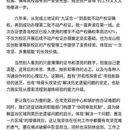
权属、保障高校国有资产安全完整、规范资产管理”的工作又大大
地推进一步。
六年来，从完成土地证的“九证合一”到首批不动产权证确
权，再到成功办理第二批不动产权证，我一直奔波在第一线。此
次办证使青岛校区已投入使用的楼宇不动产权确权率高达92%，
不仅为校区开展后续不动产权证办理奠定坚实基础，也为龙山校
区创新港等新校区的产权管理工作提供了宝贵经验，体现出“一次
攻坚、多重赋能”的长效价值。
当然别人看到的只是薄薄的证书和漂亮的数字，但我自己更
清楚，这背后的辛苦、焦虑、挫折和等待的忐忑，以及与各种人
沟通协作时的心理压力。这期间，既有“开拓性探索式”寻找新路
径的迷茫，也有“啃骨头攻坚式”解决历史遗留问题的坚定，也助
力我实现从摸索流程到凝练经验的能力升级。
更让我引以为傲的是，在攻克双创中心和锅炉房办证难题的
同时，我们还促动政府职能部门构建了“协同审批机制”，成为破
解蓝谷区域同类历史遗留问题的启示，体现“解决一个问题、惠及
一片区域”的增值效应。这让我坚信在任何工作中都要有攻坚克难
的勇气，要在堵点破解中彰显担当。同时也深刻体会到，工作之