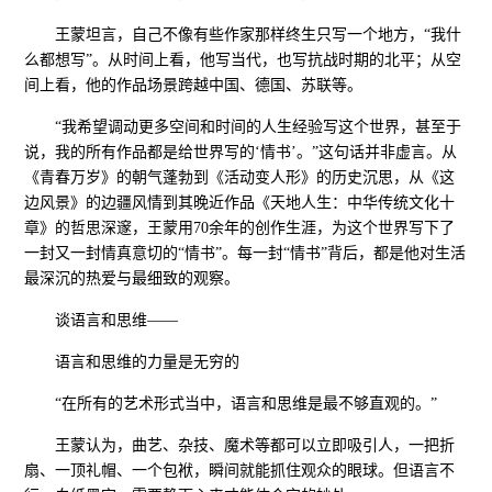
王蒙坦言，自己不像有些作家那样终生只写一个地方，“我什
么都想写”。从时间上看，他写当代，也写抗战时期的北平；从空
间上看，他的作品场景跨越中国、德国、苏联等。
“我希望调动更多空间和时间的人生经验写这个世界，甚至于
说，我的所有作品都是给世界写的‘情书’。”这句话并非虚言。从
《青春万岁》的朝气蓬勃到《活动变人形》的历史沉思，从《这
边风景》的边疆风情到其晚近作品《天地人生：中华传统文化十
章》的哲思深邃，王蒙用70余年的创作生涯，为这个世界写下了
一封又一封情真意切的“情书”。每一封“情书”背后，都是他对生活
最深沉的热爱与最细致的观察。
谈语言和思维——
语言和思维的力量是无穷的
“在所有的艺术形式当中，语言和思维是最不够直观的。”
王蒙认为，曲艺、杂技、魔术等都可以立即吸引人，一把折
扇、一顶礼帽、一个包袱，瞬间就能抓住观众的眼球。但语言不