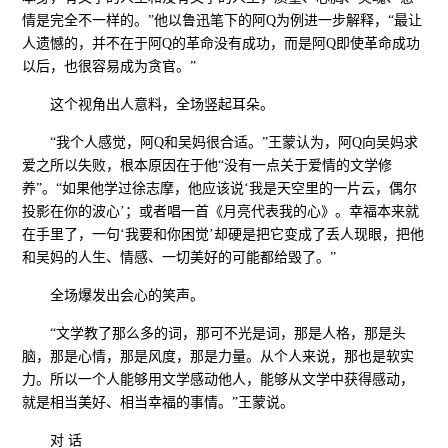
情是完全不一样的。”他以鲁迅笔下的阿Q为例进一步解释，“最让
人遗憾的，并不在于阿Q的革命没有成功，而是阿Q即使革命成功
以后，也很容易成为贪官。”
这个视角出人意料，全场竖起耳朵。
“我个人感觉，阿Q和吴妈很合适。”王蒙认为，阿Q向吴妈求
爱之所以失败，根本原因在于他“没有一点关于爱情的文学修
养”。“如果他学过徐志摩，他应该说‘我是天空里的一片云，偶尔
投影在你的波心’；或者唱一首《月亮代表我的心》。幸福本来就
在手里了，一句‘我要和你困觉’却硬是把它变成了丢人现眼，把他
和吴妈的人生、情感、一切美好的可能都给毁了。”
全场爆发出会心的笑声。
“文学教了那么多的词，那可不光是词，那是人格，那是头
脑，那是心情，那是风度，那是力量。从个人来说，那也是软实
力。所以一个人能够用文学感动他人，能够从文学中获得感动，
就是相当美好、相当幸福的事情。”王蒙说。
对 话