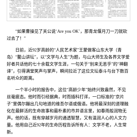
“如果曹操见了关公说‘Are you OK’，那青龙偃月刀一刀就砍
过去了！”
日前，近92岁高龄的“人民艺术家”王蒙做客山东大学（青
岛）“鳌山讲坛”，以“文学与人生”为题，与山大师生及各界文学爱
好者共话他的七十余载文学生涯，一句关于“别来无恙乎”的“神翻
译”，引得满堂笑声与掌声，瞬间拉近了这位文坛泰斗与台下数百
名听众的距离。
一个半小时的报告中，这位“高龄少年”始终兴致盎然，不见
丝毫疲态。他时而引经据典，时而插科打诨，一口标准的“京片
子”里偶尔蹦出几句地道的维吾尔语或俄语。他将最深刻的道理融
化在最鲜活的生命故事和最朴素的市井语言里，如春雨般润物无
声。他的话，既有穿越岁月的通透智慧，又有温润人心的人文力
量。他用自己近92年的生命历程告诉所有人：文学不老，人生常
新。