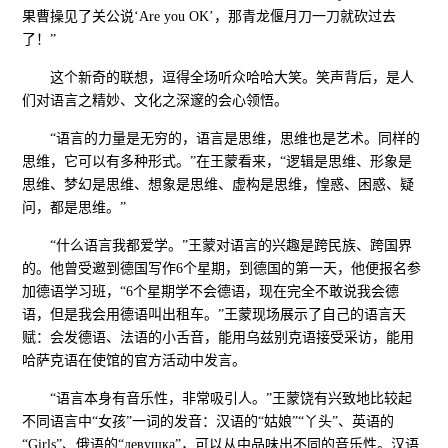
果曹操见了关公说‘Are you OK’，那青龙偃月刀一刀就砍过去
了！”
这个新奇的联想，逗得全场听众哈哈大笑。笑声背后，是人
们对语言之精妙、文化之深邃的会心领悟。
“语言的力量是无穷的，语言是思维，思维也是艺术。同样的
思维，它可以有多种形式。”在王蒙看来，“逻辑是思维、形象是
思维、梦幻是思维、想象是思维、虚构是思维，惶惑、困惑、疑
问，都是思维。”
“什么语言我都爱学。”王蒙对语言的兴趣是跨民族、跨国界
的。他曾受邀到德国写作6个星期，到德国的第一天，他便报名参
加德语学习班，“6个星期学不会德语，现在完全不敢说我会德
语，但是我会用德语叫出租车。”王蒙现场展示了自己的语言天
赋：会发德语、法语的小舌音，能用乌兹别克语接受采访，能用
哈萨克语在使馆的官方活动中发言。
“语言本身有音乐性，非常吸引人。”王蒙饶有兴致地比较起
不同语言中“女孩”一词的发音：汉语的“姑娘”“丫头”、英语的
“Girls”、俄语的“девушка”，可以从中品味出不同的音乐性。汉语