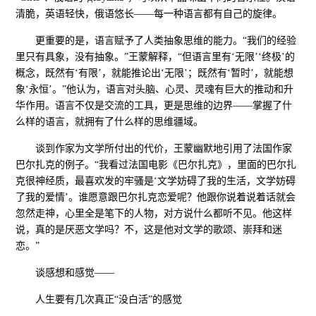
清脆，英语轻快，俄语悠长——每一种语言都有自己的旋律。
更重要的是，语言赋予了人类抽象思维的能力。“我们的经验
里只有具象，没有抽象。”王蒙解释，“但语言里有‘无限’‘终极’的
概念，既然有‘有限’，就能推论出‘无限’；既然有‘暂时’，就能想
象‘永恒’。”他认为，语言对头脑、心灵、灵魂有巨大的推动和升
华作用。语言不仅是交流的工具，更是思维的边界——掌握了什
么样的语言，就拥有了什么样的思维疆域。
谈到作家为文学所付出的代价，王蒙幽默地引用了法国作家
巴尔扎克的例子。“我看过法国电影《巴尔扎克》，里面的巴尔扎
克很神经质，最喜欢发的牢骚是‘文学妨碍了我的生活，文学妨碍
了我的爱情’。谁愿意跟巴尔扎克恋爱呢？他跟你说着说着话就会
忽然走神，心里全是笔下的人物，对方说什么都听不见。他这样
说，真的是厌恶文学吗？不，这是他对文学的歌颂、崇拜和迷
恋。”
谈感想和感觉——
人生要有几次真正“没白活”的感觉