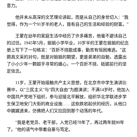
意力。
他并未从高深的文艺理论讲起，而是从自己的身世切入：“我
觉得，作为一个91岁半的老人，我有自己的生活和经验的财富。”
王蒙在幼年的家庭生活中经历了许多痛苦，他毫不避讳自己
的过往。1945年5月，姐姐小学毕业，10岁半的王蒙在姐姐的纪念
册上写下了一句格言：“百折不挠能成事，勤苦有恒困难逃。”这
颇具文采的对句，既是对姐姐的期望，更是弟弟的自勉，透露出
了小小少年一颗超乎寻常的雄心，一个百折不挠、砥砺前行的坚
定信念。
11岁，王蒙开始接触共产主义思想，在北京市中学生演讲比
赛中，以“三民主义”与“四大自由”为题演讲；不满14岁时，他加入
中国共产党地下组织，参与迎接北平解放，组织华北学联进步学
生保卫地安门大街的商业设施……这些跌宕起伏的经历，从他口
中娓娓道来，仿佛把人们又拉回到那个动荡的年代。
“我是老党员、老干部，入党已经78年了，再过两年就80年
了。”他的语气中带着自豪与笃定。