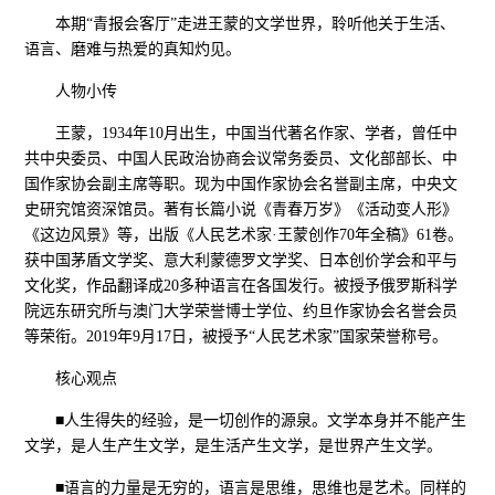
本期“青报会客厅”走进王蒙的文学世界，聆听他关于生活、
语言、磨难与热爱的真知灼见。
人物小传
王蒙，1934年10月出生，中国当代著名作家、学者，曾任中
共中央委员、中国人民政治协商会议常务委员、文化部部长、中
国作家协会副主席等职。现为中国作家协会名誉副主席，中央文
史研究馆资深馆员。著有长篇小说《青春万岁》《活动变人形》
《这边风景》等，出版《人民艺术家·王蒙创作70年全稿》61卷。
获中国茅盾文学奖、意大利蒙德罗文学奖、日本创价学会和平与
文化奖，作品翻译成20多种语言在各国发行。被授予俄罗斯科学
院远东研究所与澳门大学荣誉博士学位、约旦作家协会名誉会员
等荣衔。2019年9月17日，被授予“人民艺术家”国家荣誉称号。
核心观点
■人生得失的经验，是一切创作的源泉。文学本身并不能产生
文学，是人生产生文学，是生活产生文学，是世界产生文学。
■语言的力量是无穷的，语言是思维，思维也是艺术。同样的