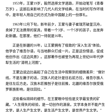
1953年，王蒙19岁，毅然选择文学道路，开始动笔写《青春
万岁》。这部后来影响了几代人的文学经典，在当时的写作环境
中，是年轻人用自己的方式为新中国献上的一份厚礼。
1963年12月下旬，新年前夕，王蒙与妻子崔瑞芳破釜沉舟，
卖掉了无法携带的家具，带着一个3岁、一个5岁的孩子，出发奔
赴新疆。在那里，他们一待就是16年。
正是在新疆的16年，让王蒙拥有了极致的“深入生活”体验。
他学会了维吾尔语，与当地群众打成一片。正是这份情谊，促成
他创作出《这边风景》。这部著作也被誉为再现上世纪60年代伊
犁生活的“清明上河图”。
王蒙边说边比画起了自己在生活中观察到的细微差异：“做针
线，不是左撇子的话，汉族人的走针是往右前方拉，维吾尔族人
是往左后方走。汉族木匠推刨子是往前推，北疆的维吾尔族受俄
罗斯族影响，是往回拉。”
这些看似琐碎的细节，在王蒙眼中恰恰是文学最宝贵的矿
藏。“人生得失的经验，是一切创作的源泉。文学本身并不能产生
文学，是人生产生文学，是生活产生文学，是世界产生文学。”