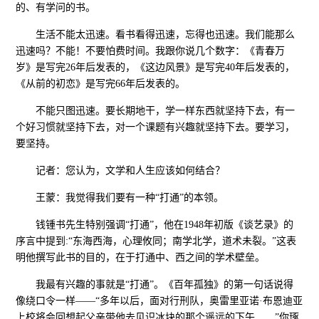
的、有学问的书。
生活不能太迅速。看书看得迅速，忘得也迅速。我们能那么
迅速吗？不能！不要怕费时间。我跟你说几个数字：《青春万
岁》是写完26年后发表的，《这边风景》是写完40年后发表的，
《从前的初恋》是写完66年后发表的。
不能只图迅速。要长期地干，学一样东西就坚持下去，有一
个好习惯就坚持下去，对一个课题有兴趣就坚持下去。要学习，
要坚持。
记者：您认为，文学和人生应该如何结合？
王蒙：我觉得我们要有一种“打通”的本领。
钱锺书先生特别强调“打通”，他在1948年初版《谈艺录》的
序言中提到:“东海西海，心理攸同；南学北学，道术未裂。”这表
明他撰写此书的目的，在于打通中、西之间的学术壁垒。
我最有兴趣的事就是“打通”。《百年孤独》的第一句话说得
像绕口令一样——“多年以后，面对行刑队，奥雷里亚诺·布恩迪亚
上校将会回想起父亲带他去见识冰块的那个遥远的下午……”你琢