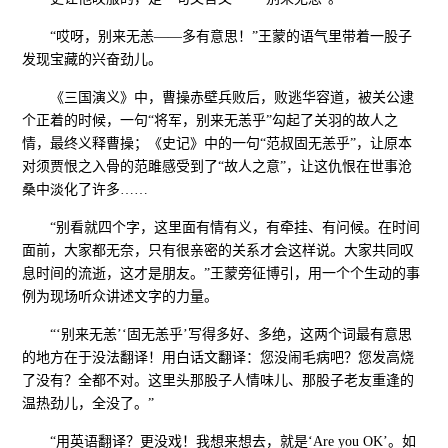
“哎呀，别来无恙——多有意思！”王蒙的语气里带着一股子
发现宝藏的兴奋劲儿。
《三国演义》中，曹操赤壁兵败后，败逃华容道，被关公逮
个正着的时候，一句“将军，别来无恙乎”勾起了关羽的故人之
情，最终义释曹操；《史记》中的一句“范叔固无恙乎”，让原本
对须贾恨之入骨的范雎感受到了“故人之意”，让这仇恨在世事沧
桑中淡化了许多……
“别看就四个字，这里面有情有义，有牵挂、有问候。在时间
面前，大家都无奈，只有很亲密的关系才会这样说。大家共同叹
息时间的流逝，这才是朋友。”王蒙旁征博引，用一个个生动的事
例为现场听众讲述文字的力量。
“‘别来无恙’‘固无恙乎’写得多好、多绝，这两个词最有意思
的地方在于没法翻译！用白话文翻译：您没闹毛病吧？您发高烧
了没有？全都不对。这里头那股子人情味儿、那股子老友重逢的
温热劲儿，全没了。”
“用英语翻译？更没戏！我想来想去，就是‘Are you OK’。如