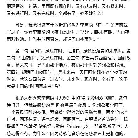
磨琢磨这一句话，里面既有现在时，又有过去时，又有将来时，
又有进行时，又有完成时，全都有了。妙不妙？妙！
可是，我觉得这有什么新鲜的呢？李商隐早在一千多年前就
写过了。你看李商隐的《夜雨寄北》：“君问归期未有期，巴山夜
雨涨秋池。何当共剪西窗烛，却话巴山夜雨时。”
第一句“君问”，是现在时；“归期”，是还没落实的未来时。第
二句“巴山夜雨”，又是现在时。第三句“何当共剪西窗烛”，回到故
乡，是未来时，是巴山那个地方、夜雨那个时刻的想象和假想。
第四句“却话巴山夜雨时”，是未来某一天再回忆现在这个夜雨的
时刻。就这么四句话，过去时、未来时、现在时，全有了。这不
就是中国的“时间回旋曲”吗？
很多人都喜欢李商隐《无题》中的“身无彩凤双飞翼”，这句
诗很好。但我最感动的是“昨夜星辰昨夜风”。你想象那个画面：
一个春风沉醉的夜晚，萦绕着宁静浪漫的温馨气息，两个“昨夜”
自对，回环往复，语气舒缓，回肠荡气。在解读这首诗歌时，我
联想到了约翰·列侬的经典歌曲《Yesterday》，那首歌听了也让人
感动得不行。为什么？因为诗歌与音乐在情感表达上是相通的，