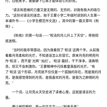
行，白纸黑字，需要静下心来才能体会它的妙处。
“语言和思维的力量又是无限的、无穷的，对我有极大的吸引
力。”这份对语言的迷恋，始于王蒙小学二年级时读到的人生第一
本课外书——《小学生模范作文选》。其中的第一篇文章叫《秋
夜》。
《秋夜》的第一句话——“皎洁的月儿升上了天空”，将他彻
底迷倒。
“当时的我非常感动，因为我看到了‘皎洁’这两个字。从前我
看着月亮柔和的光芒，不知道该怎么形容它。原来月亮的明亮叫
作‘皎洁’，而不是‘光辉’‘灿烂’。‘皎洁’最好，干干净净，清爽明
亮，但又不会刺激你。”王蒙眼神中闪烁着童真般的光芒，“有
了‘皎洁’这个形容，月亮就不仅仅是一个孤独的存在，而是我的月
亮，是我感觉得到的月亮，是我喜欢的月亮，是我为之醉倒的月
亮。”
一个词，让月亮从天空走进了读者心里。这就是语言的力
量。
更让他叹服的，是一句文言文——“别来无恙”。