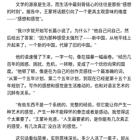
文学的源泉是生活，而生活中最刻骨铭心的往往是那些“感想
的时刻”。报告中，王蒙将话题引向了一个更具主观意味的维度
——“感想和感觉”。
“我19岁就开始写长篇小说了。为什么？”他自己问自己，然
后给出了答案：“因为那种感受太强烈了——新中国，从地平线上
升起来了，一个新的中国，代替了旧的中国。”
他的语速慢了下来，一字一句，像在描摹一幅画卷。“经历几
百年的困惑、困扰、危机，一转眼，变成了一个欣欣向荣的国
度。”他顿了顿，像是在为自己的创作灵感找一个最准确的词，
“从第一个五年计划、第二个五年计划，到现在已经是第十五个五
年规划了。写作的感想和感觉是生活推动的，也和对语言艺术的
沉醉有关系。”
“有些东西不是一个系统的、完整的经验，但它能让你产生一
种艺术的感觉，产生一种不能释怀的眷恋或者是感动。我觉得这
个太重要了。”王蒙补充道，“人生最要紧的，是你能有几次真正
的感受，有几次真正‘没白活’的感觉。”
这句话看似简单，实则意味深长。多少人活了一辈子，却从