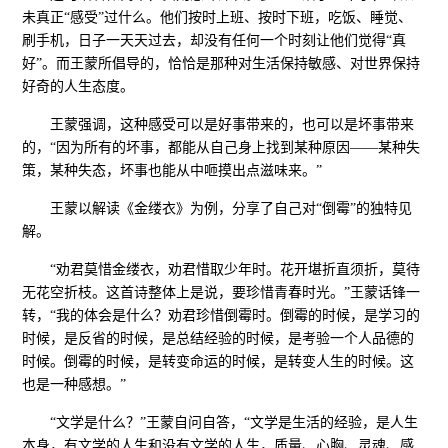
未真正“感受”过什么。他们按时上班、按时下班，吃饭、睡觉、
刷手机，日子一天天过去，却没有任何一个时刻让他们觉得“真
好”。而王蒙所倡导的，恰恰是那种对生活保持敏感、对世界保持
好奇的人生态度。
王蒙强调，这种感受可以是好事带来的，也可以是坏事带来
的，“因为所有的坏事，都能从自己身上找到某种原因——某种失
策，某种失态，坏事也能从中咂摸出点滋味来。”
王蒙以解读《金缕衣》为例，分享了自己对“倒霉”的独特见
解。
“劝君莫惜金缕衣，劝君惜取少年时。花开堪折直须折，莫待
无花空折枝。‌‌‌这首诗整体上是说，要珍惜青春时光。”王蒙话锋一
转，“我的体会是什么？劝君珍惜倒霉时。倒霉的时候，是学习的
时候，是反省的时候，是总结经验的时候，是考验一个人品德的
时候。倒霉的时候，是转变命运的时候，是转变人生的时候。这
也是一种感想。”
“文学是什么？”王蒙自问自答，“文学是生活的经验，是人生
本身，有文学的人生和没有文学的人生，质量、心胸、灵魂、感