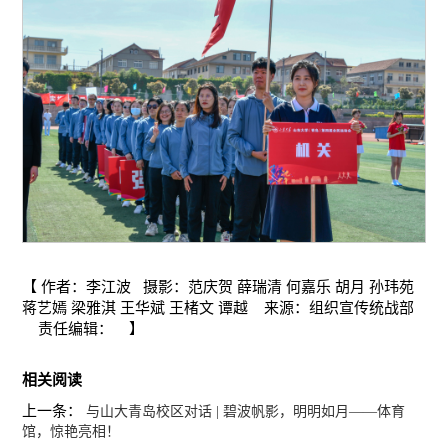
【 作者：李江波 摄影：范庆贺 薛瑞清 何嘉乐 胡月 孙玮苑
蒋艺嫣 梁雅淇 王华斌 王楮文 谭越 来源：组织宣传统战部
责任编辑： 】
相关阅读
上一条：
与山大青岛校区对话 | 碧波帆影，明明如月——体育
馆，惊艳亮相！