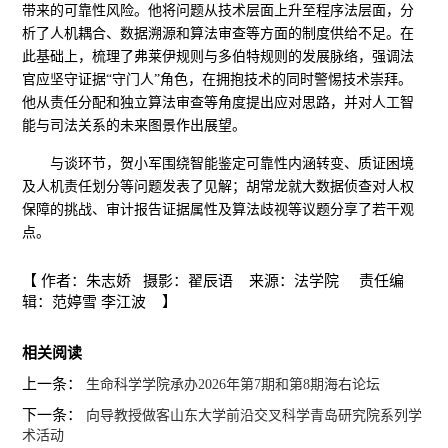
带来的可靠性风险。他将问题从技术层面上升至程序法层面，分
析了人机耦合、数据溯源和算法审查等方面的制度供给不足。在
此基础上，梳理了弗莱伊规则与多伯特规则的发展脉络，强调法
官应坚守证据“守门人”角色，在拥抱技术的同时警惕技术崇拜。
他从责任分配和独立算法审查等角度提出应对思路，并对人工智
能与司法关系的未来图景作出展望。
与谈环节，贺小军围绕智能鉴定可靠性内涵转变、质证困境
及人机责任划分等问题发表了见解；胡常龙就大数据侦查对人权
保障的挑战、审计报告证据属性及算法歧视等议题分享了若干观
点。
【 作者：朱志娇 摄影：翟辰语 来源：法学院 责任编
辑：范婷雪 李江波 】
相关阅读
上一条：
生命科学学院承办2026年第7期和第8期海右论坛
下一条：
向导教授做客山东大学前沿交叉科学青岛研究院系列学
术活动