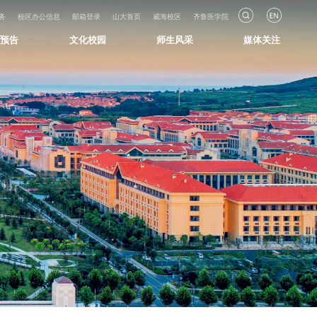
务
校区办公信息
邮箱登录
山大首页
威海校区
齐鲁医学院
知预告
文化校园
师生风采
媒体关注