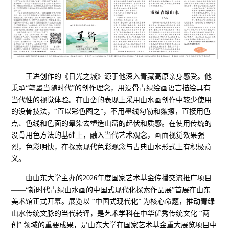
王进创作的《日光之城》源于他深入青藏高原亲身感受。他
秉承“笔墨当随时代”的创作理念，用没骨青绿绘画语言描绘具有
当代性的视觉体验。在山峦的表现上采用山水画创作中较少使用
的没骨技法，“直以彩色图之”，不用墨线勾勒和皴擦，直接用色
点、色线和色面的晕染去塑造山峦的起伏和质感。在使用传统的
没骨用色方法的基础上，融入当代艺术观念，画面视觉效果强
烈，色彩明快，在探索现代色彩观念与古典山水形式上有积极意
义。
由山东大学主办的2026年度国家艺术基金传播交流推广项目
——“新时代青绿山水画的中国式现代化探索作品展”首展在山东
美术馆正式开幕。展览以 “中国式现代化” 为核心命题，推动青绿
山水传统文脉的当代转译，是艺术学科在中华优秀传统文化 “两
创” 领域的重要成果，是山东大学在国家艺术基金重大展览项目中