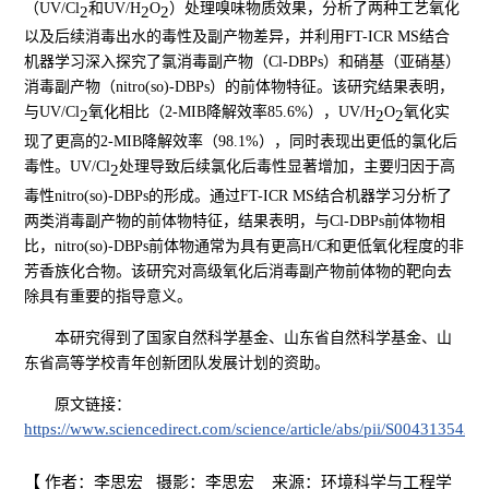
（UV/Cl
和UV/H
O
）处理嗅味物质效果，分析了两种工艺氧化
2
2
2
以及后续消毒出水的毒性及副产物差异，并利用FT-ICR MS结合
机器学习深入探究了氯消毒副产物（Cl-DBPs）和硝基（亚硝基）
消毒副产物（nitro(so)-DBPs）的前体物特征。该研究结果表明，
与UV/Cl
氧化相比（2-MIB降解效率85.6%），UV/H
O
氧化实
2
2
2
现了更高的2-MIB降解效率（98.1%），同时表现出更低的氯化后
毒性。UV/Cl
处理导致后续氯化后毒性显著增加，主要归因于高
2
毒性nitro(so)-DBPs的形成。通过FT-ICR MS结合机器学习分析了
两类消毒副产物的前体物特征，结果表明，与Cl-DBPs前体物相
比，nitro(so)-DBPs前体物通常为具有更高H/C和更低氧化程度的非
芳香族化合物。该研究对高级氧化后消毒副产物前体物的靶向去
除具有重要的指导意义。
本研究得到了国家自然科学基金、山东省自然科学基金、山
东省高等学校青年创新团队发展计划的资助。
原文链接：
https://www.sciencedirect.com/science/article/abs/pii/S004313542
【 作者：李思宏 摄影：李思宏 来源：环境科学与工程学