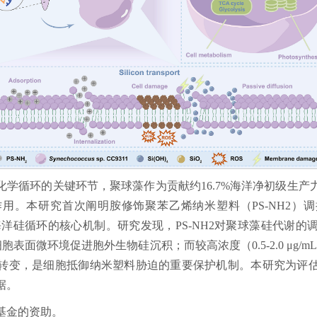
化学循环的关键环节，聚球藻作为贡献约16.7%海洋净初级生
本研究首次阐明胺修饰聚苯乙烯纳米塑料（PS-NH2）调控海洋聚球藻
扰海洋硅循环的核心机制。研究发现，PS-NH2对聚球藻硅代谢
过改变细胞表面微环境促进胞外生物硅沉积；而较高浓度（0.5-2.0 μg/
转变，是细胞抵御纳米塑料胁迫的重要保护机制。本研究为评
据。
基金的资助。