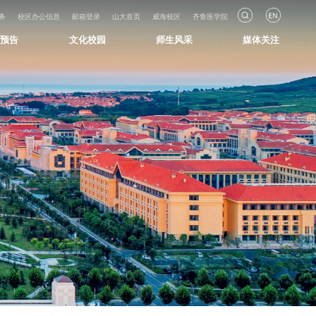
务
校区办公信息
邮箱登录
山大首页
威海校区
齐鲁医学院
知预告
文化校园
师生风采
媒体关注