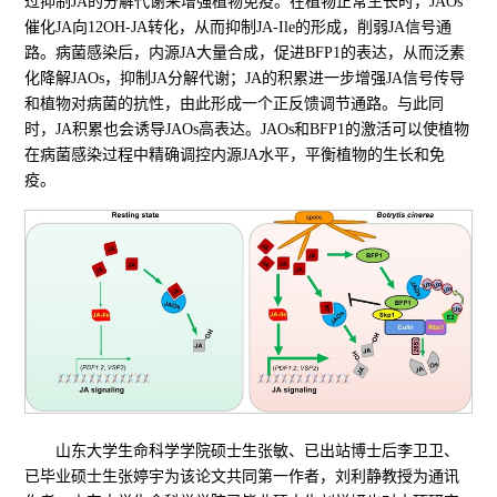
过抑制JA的分解代谢来增强植物免疫。在植物正常生长时，JAOs
催化JA向12OH-JA转化，从而抑制JA-Ile的形成，削弱JA信号通
路。病菌感染后，内源JA大量合成，促进BFP1的表达，从而泛素
化降解JAOs，抑制JA分解代谢；JA的积累进一步增强JA信号传导
和植物对病菌的抗性，由此形成一个正反馈调节通路。与此同
时，JA积累也会诱导JAOs高表达。JAOs和BFP1的激活可以使植物
在病菌感染过程中精确调控内源JA水平，平衡植物的生长和免
疫。
山东大学生命科学学院硕士生张敏、已出站博士后李卫卫、
已毕业硕士生张婷宇为该论文共同第一作者，刘利静教授为通讯