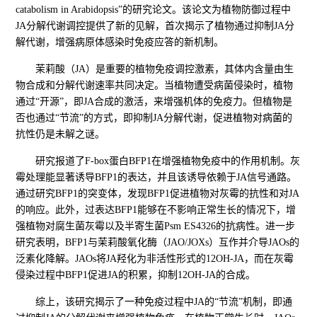
catabolism in Arabidopsis”的研究论文。该论文为植物防御过程中
JA分解代谢调控提供了新的见解，首次揭示了植物通过抑制JA分
解代谢，增强病原体感染时免疫应答的新机制。
茉莉酸（JA）是重要的植物免疫调控激素，其体内含量由生
物合成和分解代谢速率共同决定。当植物遭受病菌侵染时，植物
通过“开源”，即JA合成的激活，来增强机体的免疫力。但植物是
否也通过“节流”的方式，即抑制JA分解代谢，促进植物对病菌的
抗性仍是未解之谜。
研究报道了F-box蛋白BFP1在增强植物免疫中的作用机制。灰
霉处理能显著诱导BFP1的表达，并且该诱导依赖于JA信号通路。
通过研究BFP1的突变体，发现BFP1促进植物对灰霉的抗性和对JA
的响应。此外，过表达BFP1能够在不影响正常生长的情况下，增
强植物对腐生菌灰霉以及半寄生菌Psm ES4326的抗病性。进一步
研究表明，BFP1与茉莉酸氧化酶（JAO/JOXs）互作并介导JAOs的
泛素化降解。JAOs将JA羟化为非活性形式的12OH-JA，而在灰霉
侵染过程中BFP1促进JA的积累，抑制12OH-JA的合成。
综上，该研究揭示了一种免疫过程中JA的“节流”机制，即通