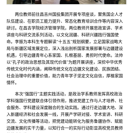
两位教师前往昌吉州国投集团开展专项座谈，聚焦国企人才
队伍建设、在职员工能力提升、常态化教育培训合作等内容深入
研讨。在昌吉学院经济管理学院，两位教师开展思政宣讲、学术
讲座与科研交流系列活动，以文化润疆、科研兴疆践行强国使
命。李振为本科生专题解读“十五五”规划纲要，立足国家战略大
局与新疆区域发展定位，深入浅出剖析国家发展部署与边疆建设
机遇，引导边疆青年心系家国、扎根基层、勇担时代使命。法帅
以“孔子的政治思想及其现代价值”为题开展讲座，深挖中华优秀
传统文化时代内涵，阐释传统文化在边疆文化建设、民族团结、
社会治理中的重要价值，助力青年学子坚定文化自信，厚植家国
情怀。
本次“强国行”主题实践活动，是政治学系教师发挥高校政治
学科强国行党建联合体引领作用，推进党建工作与人才培养、社
会服务、学科建设深度融合的生动实践。通过行走边疆大地、深
入新疆经济和社会发展一线，开展产学研对接、学术宣讲、科研
交流、文化传播等活动，把党建动能转化为服务鲁疆协作、赋能
边疆发展的实干力量，以知行合一的实际行动彰显高校党员教师