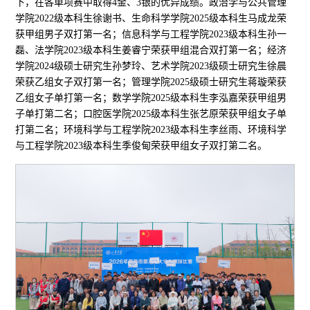
下，在各单项赛中取得4金、3银的优异成绩。政治学与公共管理
学院2022级本科生徐谢书、生命科学学院2025级本科生马成龙荣
获甲组男子双打第一名；信息科学与工程学院2023级本科生孙一
磊、法学院2023级本科生姜睿宁荣获甲组混合双打第一名；经济
学院2024级硕士研究生孙梦玲、艺术学院2023级硕士研究生徐晨
荣获乙组女子双打第一名；管理学院2025级硕士研究生蒋璇荣获
乙组女子单打第一名；数学学院2025级本科生李泓嘉荣获甲组男
子单打第二名；口腔医学院2025级本科生张艺原荣获甲组女子单
打第二名；环境科学与工程学院2023级本科生李丝雨、环境科学
与工程学院2023级本科生季俊甸荣获甲组女子双打第二名。