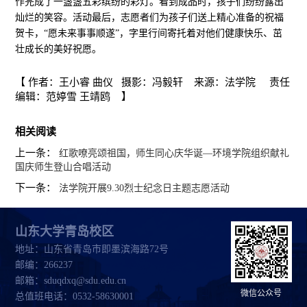
作完成了一盏盏五彩缤纷的彩灯。看到成品时，孩子们纷纷露出
灿烂的笑容。活动最后，志愿者们为孩子们送上精心准备的祝福
贺卡，“愿未来事事顺遂”，字里行间寄托着对他们健康快乐、茁
壮成长的美好祝愿。
【 作者：王小睿 曲仪 摄影：冯毅轩 来源：法学院 责任
编辑：范婷雪 王靖鸥 】
相关阅读
上一条：
红歌嘹亮颂祖国，师生同心庆华诞—环境学院组织献礼
国庆师生登山合唱活动
下一条：
法学院开展9.30烈士纪念日主题志愿活动
山东大学青岛校区
地址：山东省青岛市即墨滨海路72号
邮编：266237
邮箱：sduqdxq@sdu.edu.cn
微信公众号
总值班电话：0532-58630001