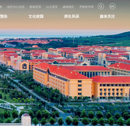
务
校区办公信息
邮箱登录
山大首页
威海校区
齐鲁医学院
知预告
文化校园
师生风采
媒体关注