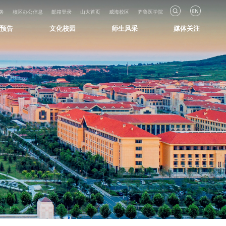
务
校区办公信息
邮箱登录
山大首页
威海校区
齐鲁医学院
知预告
文化校园
师生风采
媒体关注