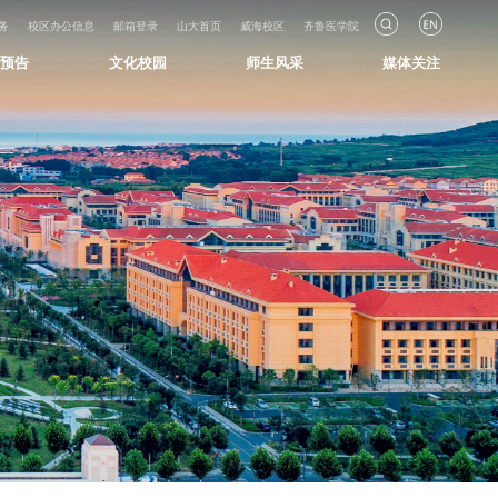
务
校区办公信息
邮箱登录
山大首页
威海校区
齐鲁医学院
知预告
文化校园
师生风采
媒体关注