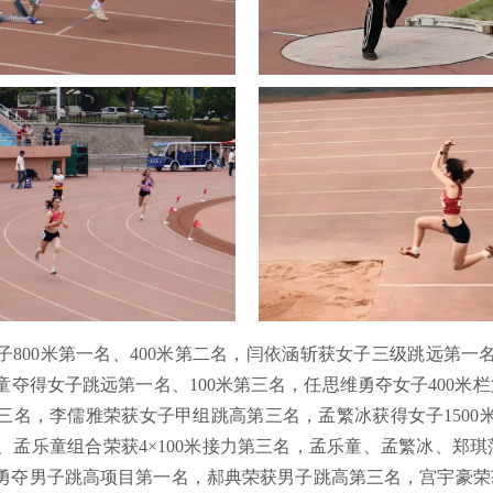
子800米第一名、400米第二名，闫依涵斩获女子三级跳远第
夺得女子跳远第一名、100米第三名，任思维勇夺女子400米栏
第三名，李儒雅荣获女子甲组跳高第三名，孟繁冰获得女子1500
孟乐童组合荣获4×100米接力第三名，孟乐童、孟繁冰、郑琪萍
勇夺男子跳高项目第一名，郝典荣获男子跳高第三名，宫宇豪荣获