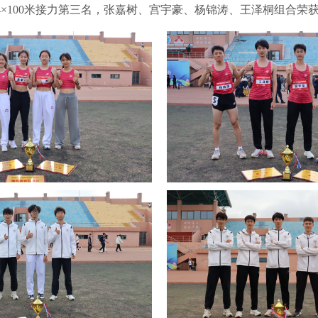
×100米接力第三名，张嘉树、宫宇豪、杨锦涛、王泽桐组合荣获在