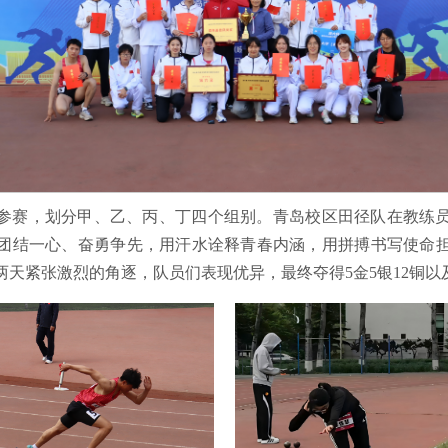
校参赛，划分甲、乙、丙、丁四个组别。青岛校区田径队在教练
团结一心、奋勇争先，用汗水诠释青春内涵，用拼搏书写使命
天紧张激烈的角逐，队员们表现优异，最终夺得5金5银12铜以