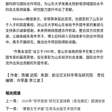
报科研与国际合作项目，为山东大学发展太阳射电领域国际水平
的自主探测装备、研究能力提升作出了贡献。
Melnikov教授表示，非常荣幸获此奖项，也感受到了山东对
于人才的高度重视，对山东大学和山东省给予外国专家的重视与
支持表示诚挚感谢，未来将继续搭建合作桥梁，整合双方优势资
源，让越来越多青年学子、博士后科研人员陆续参与到合作项目
中，携手开展研究，推动合作项目取得新进展。
“齐鲁友谊奖”设立于1993年，是山东省政府授予在鲁工作外
国专家的最高荣誉，旨在表彰为山东经济社会发展、国际合作交
流作出突出贡献的外国专家。
【 作者：陈耀 武昭 来源：前沿交叉科学青岛研究院 责任
编辑：许荣嘉 李江波 】
相关阅读
上一条：
2026年“导学思政”研究生篮球赛（青岛赛区）圆满收官
下一条：
“曹春生艺术展”在青岛出版艺术馆开展