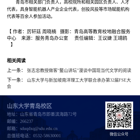
青岛市相关部门负责人，高校院所和相关园区负责人、人才
代表，具身智能机器人产业企业代表，创投风投等市场赋能机构
代表等百余人参加活动。
【 作者：厉轩廷 周晓楠 摄影：青岛高等教育校地融合服务
中心 来源：服务青岛办公室 责任编辑：王议婕 王靖鸥
】
相关阅读
上一条：
张志忠教授做客“鳌山讲坛”漫谈中国现当代文学的阅读
下一条：
山东大学与新加坡南洋理工大学联合承办第32届FSE大
会
山东大学青岛校区
地址：山东省青岛市即墨滨海路72号
邮编：266237
邮箱：sduqdxq@sdu.edu.cn
微信公众号
总值班电话：0532-58630001