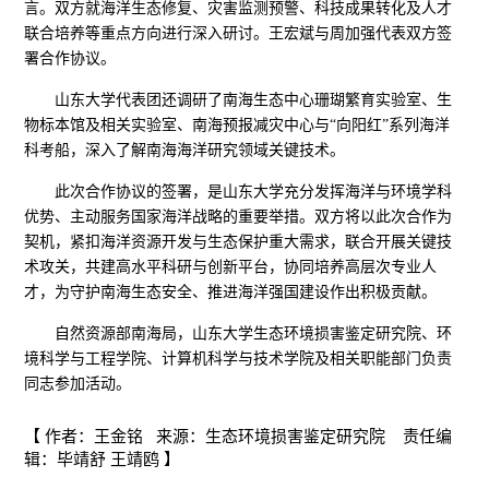
言。双方就海洋生态修复、灾害监测预警、科技成果转化及人才
联合培养等重点方向进行深入研讨。王宏斌与周加强代表双方签
署合作协议。
山东大学代表团还调研了南海生态中心珊瑚繁育实验室、生
物标本馆及相关实验室、南海预报减灾中心与“向阳红”系列海洋
科考船，深入了解南海海洋研究领域关键技术。
此次合作协议的签署，是山东大学充分发挥海洋与环境学科
优势、主动服务国家海洋战略的重要举措。双方将以此次合作为
契机，紧扣海洋资源开发与生态保护重大需求，联合开展关键技
术攻关，共建高水平科研与创新平台，协同培养高层次专业人
才，为守护南海生态安全、推进海洋强国建设作出积极贡献。
自然资源部南海局，山东大学生态环境损害鉴定研究院、环
境科学与工程学院、计算机科学与技术学院及相关职能部门负责
同志参加活动。
【 作者：王金铭 来源：生态环境损害鉴定研究院 责任编
辑：毕靖舒 王靖鸥 】