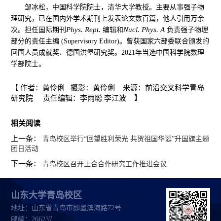
邹冰松，中国科学院院士，清华大学教授。主要从事强子物
理研究，已在国内外学术期刊上发表论文数百篇，他人引用万余
Phys. Rept.
Nucl. Phys. A
次。担任国际期刊
编辑和
负责强子物理
部分的责任主编 (Supervisory Editor)。曾获国家六部委联合颁发的
回国人员成就奖、德国洪堡研究奖。2021年当选中国科学院数理
学部院士。
【 作者：黄伶俐 摄影：黄伶俐 来源：前沿交叉科学青岛
研究院 责任编辑：李雨聪 李江波 】
相关阅读
上一条：
青岛校区举行“回望胜利荣光 共贺祖国华诞”升国旗主题
团日活动
下一条：
青岛校区召开上合合作研究工作推进会议
山东大学青岛校区
地址：山东省青岛市即墨滨海路72号
邮编：266237