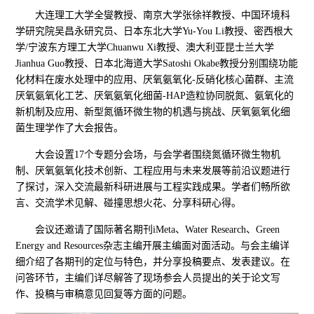
大连理工大学全燮教授、南京大学张徐祥教授、中国环境科
学研究院吴昌永研究员、日本东北大学Yu-You Li教授、密西根大
学/宁波东方理工大学Chuanwu Xi教授、澳大利亚昆士兰大学
Jianhua Guo教授、日本北海道大学Satoshi Okabe教授分别围绕功能
化材料在废水处理中的应用、厌氧氨氧化-反硝化核心菌群、主流
厌氧氨氧化工艺、厌氧氨氧化细菌-HAP造粒协同脱氮、氨氧化的
新机制及应用、新型氮循环微生物的机遇与挑战、厌氧氨氧化细
菌生理学作了大会报告。
大会设置17个专题分会场，与会学者围绕氮循环微生物机
制、厌氧氨氧化技术创新、工程应用与未来发展等前沿议题进行
了探讨，深入交流最新科研进展与工程实践成果。学者们畅所欲
言、交流学术见解、碰撞思想火花、分享科研心得。
会议还邀请了国际著名期刊iMeta、Water Research、Green
Energy and Resources杂志主编开展主编面对面活动。与会主编详
细介绍了各期刊的定位与特色，并分享投稿要点、发表建议。在
问答环节，主编们详尽解答了现场参会人员提出的关于论文写
作、投稿与审稿意见回复等方面的问题。