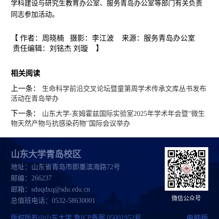
学科建设与研究生教育办公室、服务青岛办公室等部门有关负责
同志参加活动。
【 作者：周晓楠 摄影：李江波 来源：服务青岛办公室
责任编辑：刘铭杰 刘璇 】
相关阅读
上一条：
生命科学前沿交叉论坛暨童第周学术传承文库丛书发布
活动在青岛举办
下一条：
山东大学-亥姆霍兹国际实验室2025年学术年会暨“微生
物天然产物与抗感染药物”国际会议举办
山东大学青岛校区
地址：山东省青岛市即墨滨海路72号
邮编：266237
邮箱：sduqdxq@sdu.edu.cn
微信公众号
总值班电话：0532-58630001
版权所有@山东大学 鲁ICP备案 05001952号
电脑版