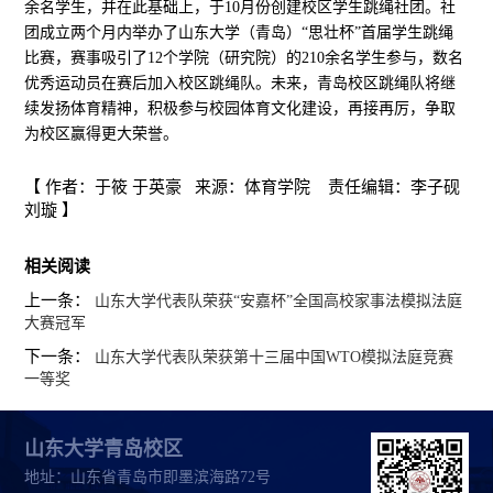
余名学生，并在此基础上，于10月份创建校区学生跳绳社团。社
团成立两个月内举办了山东大学（青岛）“思壮杯”首届学生跳绳
比赛，赛事吸引了12个学院（研究院）的210余名学生参与，数名
优秀运动员在赛后加入校区跳绳队。未来，青岛校区跳绳队将继
续发扬体育精神，积极参与校园体育文化建设，再接再厉，争取
为校区赢得更大荣誉。
【 作者：于筱 于英豪 来源：体育学院 责任编辑：李子砚
刘璇 】
相关阅读
上一条：
山东大学代表队荣获“安嘉杯”全国高校家事法模拟法庭
大赛冠军
下一条：
山东大学代表队荣获第十三届中国WTO模拟法庭竞赛
一等奖
山东大学青岛校区
地址：山东省青岛市即墨滨海路72号