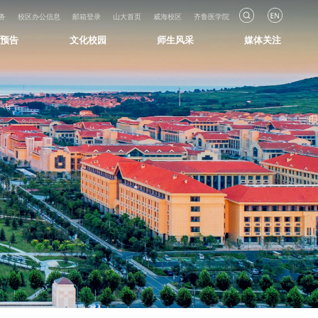
务
校区办公信息
邮箱登录
山大首页
威海校区
齐鲁医学院
知预告
文化校园
师生风采
媒体关注