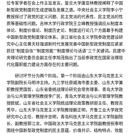
位专家学者在会上作主旨发言。复旦大学唐亚林教授阐释了中国
新型政党制度的生成逻辑及发展之道。中央社会主义学院李小宁
教授探讨了政党的定义问题、民主党派的代表性、民主党派的性
质等基础性问题。吉林大学行政学院王立峰教授强调应从制度本
体论、制度价值论、制度历史论、制度运行论几个方面着手构建
中国新型政党制度理论体系。浙江省社会主义学院参政党建设研
究中心主任黄天柱强调新时代发展完善中国新型政党制度应紧紧
抓住“制度自信”“制度效能”“制度理论与话语”三个关键词。民建中
央理论研究委员会副主任李旭茂指出了当前参政党在国家治理现
代化履职能力建设方面存在的主要问题。
研讨环节分为两个阶段。第一个阶段由山东大学马克思主义
学院副院长马明冲主持。九三学社原威海市委主委、山东大学兼
职教授贾国哲，山东省委统战理论研究会常务理事、青岛大学政
治与公共管理学院
教授
李广民，青岛大学政治与公共管理学院
教
授
欧斌，山东省社会主义学院统战理论政策教研部主任、教授吉
秀华，山东大学马克思主义学院
教授
蒯正明，齐鲁工业大学政党
研究中心主任、教授许忠明，青岛科技大学马克思主义学院副院
长、副教授郭江龙，中国政法大学马克思主义学院副教授祝奉明
围绕中国新型政党制度的民主意蕴、价值共识、结构特点、效能